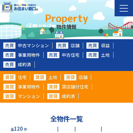
Property
物件情報
売買
中古マンション
売買
店舗
売買
収益
売買
事業用物件
売買
中古住宅
売買
土地
売買
成約済
賃貸
住宅
賃貸
土地
賃貸
店舗
賃貸
事業用物件
賃貸
貸店舗付住宅
賃貸
マンション
賃貸
成約済
全物件一覧
120
全
件