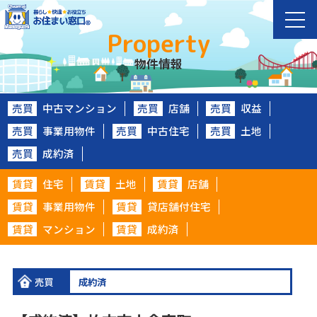
Property
物件情報
売買
中古マンション
売買
店舗
売買
収益
売買
事業用物件
売買
中古住宅
売買
土地
売買
成約済
賃貸
住宅
賃貸
土地
賃貸
店舗
賃貸
事業用物件
賃貸
貸店舗付住宅
賃貸
マンション
賃貸
成約済
売買
成約済