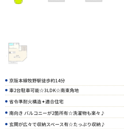
京阪本線牧野駅徒歩約14分
車2台駐車可能☆3LDK☆南東角地
省令準耐火構造✦適合住宅
南向き バルコニーが2箇所有☆洗濯物も楽々♪
玄関が広々で収納スペース有☆たっぷり収納♪