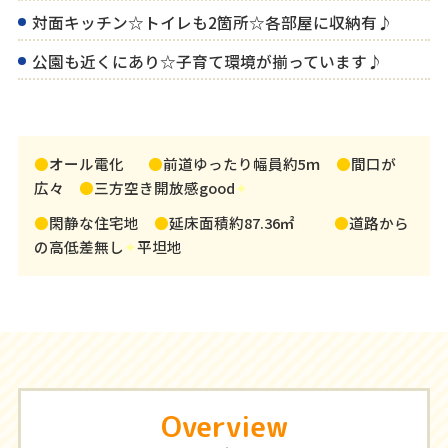
対面キッチン☆トイレも2箇所☆各部屋に収納有♪
公園も近くにあり☆子育て環境が揃っています♪
●
オール電化
●
前道ゆったり幅員約5ｍ
●
間口が
広々
●
三方空き開放感good
✦
●
閑静な住宅地
●
延床面積約87.36㎡
●
道路から
の高低差無し
✦
平坦地
Overview