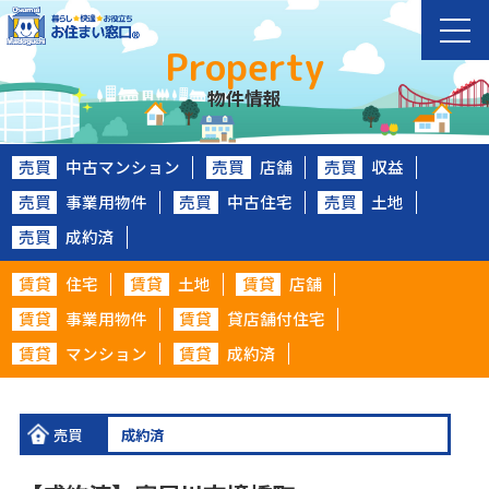
Property
物件情報
売買
中古マンション
売買
店舗
売買
収益
売買
事業用物件
売買
中古住宅
売買
土地
売買
成約済
賃貸
住宅
賃貸
土地
賃貸
店舗
賃貸
事業用物件
賃貸
貸店舗付住宅
賃貸
マンション
賃貸
成約済
売買
成約済