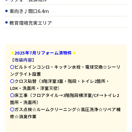
東向き♪間口6.4ｍ
教育環境充実エリア
★
2025年7月
リフォーム済物件
★
【改装内容】
〇
ビルトインコンロ・キッチン水栓・電球交換☆シーリ
ングライト設置
〇
クロス貼替（3階洋室3室・階段・トイレ2箇所・
LDK・洗面所・洋室
天壁）
〇
床工事（フロアタイル→3階階段横洋室/CF→トイレ2
箇所・洗面所）
〇
ガス点検☆ルームクリーニング☆高圧洗浄☆リペア補
修☆消臭作業