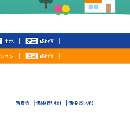
買
土地
売買
成約済
ション
賃貸
成約済
新着順
価格(安い順)
価格(高い順)