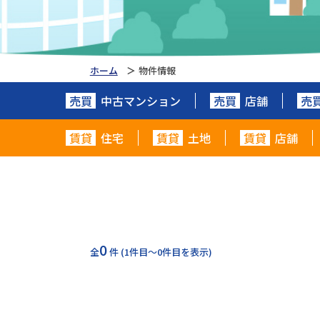
ホーム
物件情報
売買
中古マンション
売買
店舗
売
賃貸
住宅
賃貸
土地
賃貸
店舗
0
全
件
(1件目～0件目を表示)