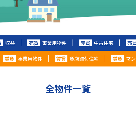
買
収益
売買
事業用物件
売買
中古住宅
売
賃貸
事業用物件
賃貸
貸店舗付住宅
賃貸
マン
全物件一覧