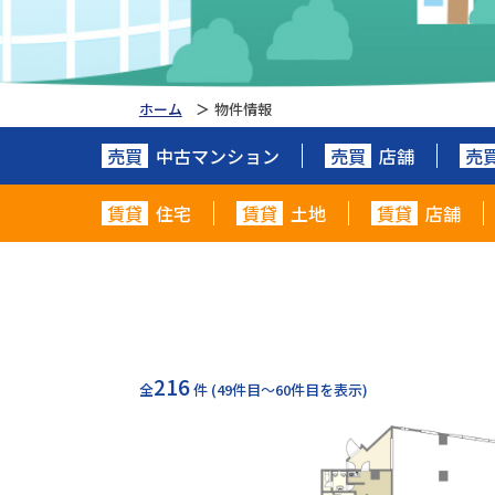
ホーム
物件情報
売買
中古マンション
売買
店舗
売
賃貸
住宅
賃貸
土地
賃貸
店舗
216
全
件
(49件目～60件目を表示)