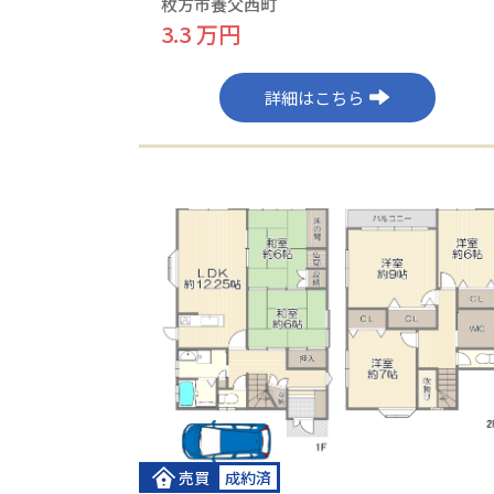
枚方市養父西町
3.3 万円
詳細はこちら
売買
成約済