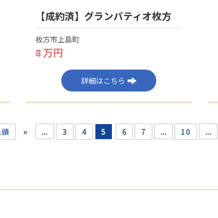
【成約済】グランパティオ枚方
枚方市上島町
8 万円
詳細はこちら
«
...
...
...
先頭
3
4
5
6
7
10