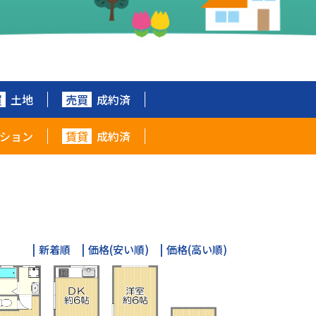
買
土地
売買
成約済
ション
賃貸
成約済
新着順
価格(安い順)
価格(高い順)