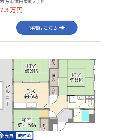
枚方市津田東町3丁目
7.3 万円
詳細はこちら
売買
成約済