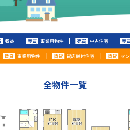
買
収益
売買
事業用物件
売買
中古住宅
売
賃貸
事業用物件
賃貸
貸店舗付住宅
賃貸
マン
全物件一覧