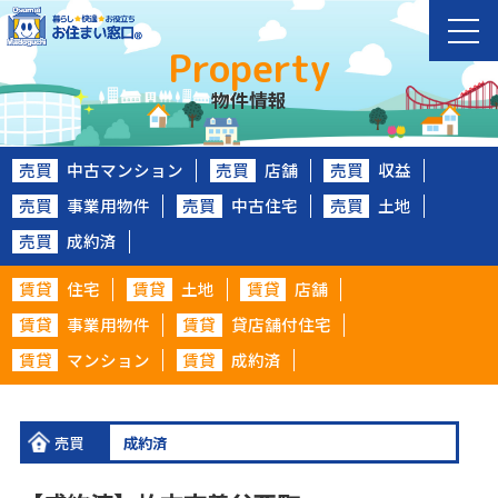
Property
物件情報
売買
中古マンション
売買
店舗
売買
収益
売買
事業用物件
売買
中古住宅
売買
土地
売買
成約済
賃貸
住宅
賃貸
土地
賃貸
店舗
賃貸
事業用物件
賃貸
貸店舗付住宅
賃貸
マンション
賃貸
成約済
売買
成約済