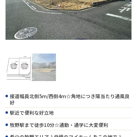
接道幅員北側5ｍ/西側4ｍ☆角地につき陽当たり通風良
好
駅近で便利な好立地
牧野駅まで徒歩10分☆通勤・通学に大変便利
希少の牧野エリア♪自慢のマイホームをこの地で♪