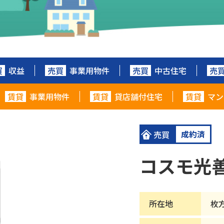
買
収益
売買
事業用物件
売買
中古住宅
売
賃貸
事業用物件
賃貸
貸店舗付住宅
賃貸
マン
成約済
売買
コスモ光
所在地
枚