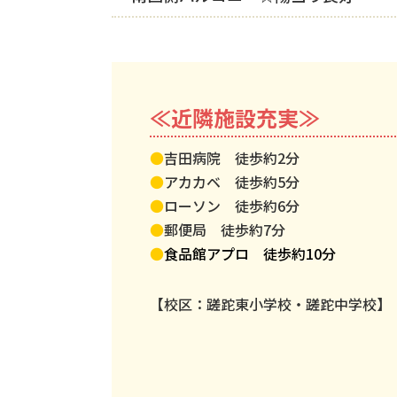
≪近隣施設充実≫
●
吉田病院 徒歩約2分
●
アカカベ 徒歩約5分
●
ローソン 徒歩約6分
●
郵便局 徒歩約7分
●
食品館アプロ 徒歩約10分
【校区：蹉跎東
小学校・蹉跎中学校
】