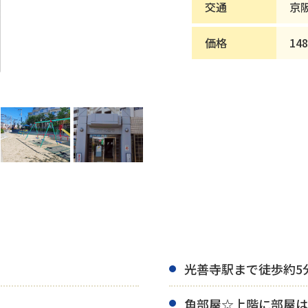
交通
京
価格
14
光善寺駅まで徒歩約5
角部屋☆上階に部屋は