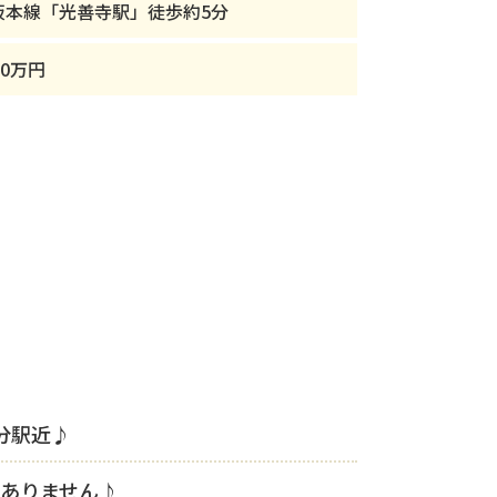
阪本線「光善寺駅」徒歩約5分
80万円
分駅近♪
ありません♪