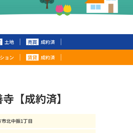
買
土地
売買
成約済
ション
賃貸
成約済
善寺【成約済】
方市北中振1丁目