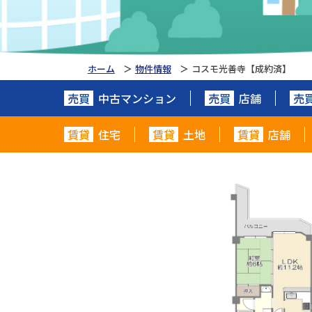
ホーム
物件情報
コスモ光善寺【成約済】
売買
中古マンション
売買
店舗
売
賃貸
住宅
賃貸
土地
賃貸
店舗