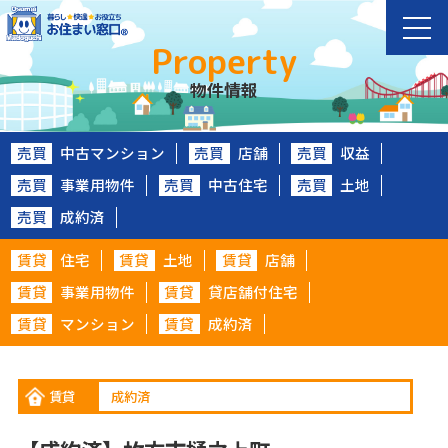
Property
物件情報
売買
中古マンション
売買
店舗
売買
収益
売買
事業用物件
売買
中古住宅
売買
土地
売買
成約済
賃貸
住宅
賃貸
土地
賃貸
店舗
賃貸
事業用物件
賃貸
貸店舗付住宅
賃貸
マンション
賃貸
成約済
賃貸
成約済