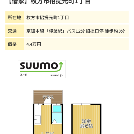
【借家】枚方市招提元町1丁目
所在地
枚方市招提元町1丁目
交通
京阪本線「樟葉駅」バス12分 招提口停 徒歩約3分
価格
4.4万円