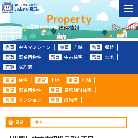
Property
物件情報
売買
中古マンション
売買
店舗
売買
収益
売買
事業用物件
売買
中古住宅
売買
土地
売買
成約済
賃貸
住宅
賃貸
土地
賃貸
店舗
賃貸
事業用物件
賃貸
貸店舗付住宅
賃貸
マンション
賃貸
成約済
賃貸
住宅